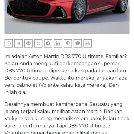
WHATSAPP
TELEGRAM
LINE
TWITTER
FACEBOOK
LINKEDIN
PINTEREST
COMMENTS
PRINT
Ini adalah Aston Martin DBS 770 Ultimate. Familiar?
Kalau Anda mengikuti perkembangan supercar,
DBS 770 Ultimate diperkenalkan pada Januari lalu.
Berbentuk coupe. Waktu itu mereka janji akan ada
versi cabriolet (Volante kalau kata mereka). Dan
inilah dia.
Desainnya membuat kami terpana. Sesuatu yang
jarang terjadi kalau melihat Aston Martin. Bahkan
Valkyrie saja kurang menarik selera kami, kalau tidak
karena performanya. Tapi DBS 770 Ultimate
Volante ini benar-benar enak dilihat dari sisi