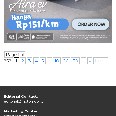
Page 1 of
252
1
2
3
4
5
...
10
20
30
...
»
Last »
Editorial Contact:
editorial@motomobi.tv
Marketing Contact:
acid@motomobi.tv