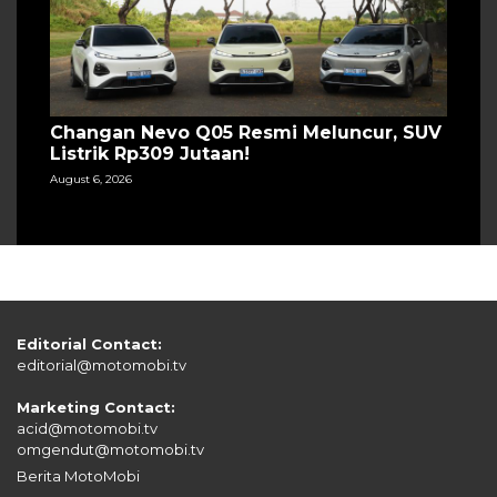
Changan Nevo Q05 Resmi Meluncur, SUV
Listrik Rp309 Jutaan!
August 6, 2026
Editorial Contact:
editorial@motomobi.tv
Marketing Contact:
acid@motomobi.tv
omgendut@motomobi.tv
Berita MotoMobi