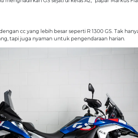
enghadirkan GS sejati di kelas A2,” papar Markus Fla
dengan cc yang lebih besar seperti R 1300 GS. Tak hany
lang, tapi juga nyaman untuk pengendaraan harian.