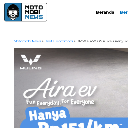
Beranda
Ber
Motomobi News
>
Berita Motomobi
>
BMW F 450 GS Pukau Penyuka 