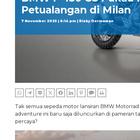
Petualangan di Milan
7 November 2025 | 6:14 pm | Rizky Dermawan
WHATSAPP
TELEGRAM
LINE
TWITTER
FACEBOOK
LINKEDIN
PINTEREST
COMMENTS
PRINT
Tak semua sepeda motor lansiran BMW Motorrad 
adventure ini baru saja diluncurkan di pameran t
percaya?