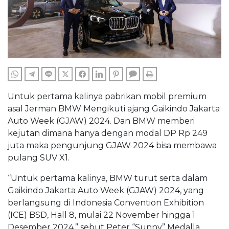
WHATSAPP
TELEGRAM
LINE
TWITTER
FACEBOOK
LINKEDIN
PINTEREST
COMMENTS
PRINT
Untuk pertama kalinya pabrikan mobil premium
asal Jerman BMW Mengikuti ajang Gaikindo Jakarta
Auto Week (GJAW) 2024. Dan BMW memberi
kejutan dimana hanya dengan modal DP Rp 249
juta maka pengunjung GJAW 2024 bisa membawa
pulang SUV X1.
“Untuk pertama kalinya, BMW turut serta dalam
Gaikindo Jakarta Auto Week (GJAW) 2024, yang
berlangsung di Indonesia Convention Exhibition
(ICE) BSD, Hall 8, mulai 22 November hingga 1
Desember 2024.” sebut Peter “Sunny” Medalla,