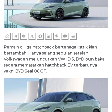
WHATSAPP
TELEGRAM
LINE
TWITTER
FACEBOOK
LINKEDIN
PINTEREST
COMMENTS
PRINT
Pemain di liga hatchback bertenaga listrik kian
bertambah. Hanya selang sebulan setelah
Volkswagen meluncurkan VW ID.3, BYD pun bakal
segera memasarkan hatchback EV terbarunya
yakni BYD Seal 06 GT.