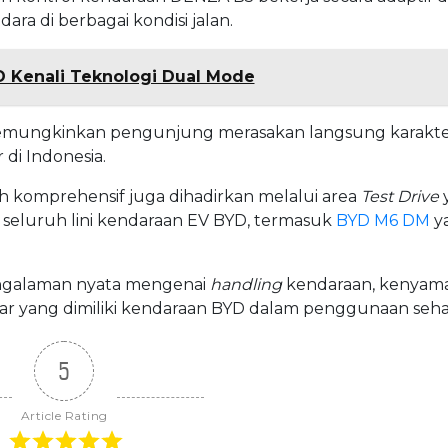
ara di berbagai kondisi jalan.
 Kenali Teknologi Dual Mode
mungkinkan pengunjung merasakan langsung karakt
di Indonesia.
h komprehensif juga dihadirkan melalui area
Test Drive
luruh lini kendaraan EV BYD, termasuk
BYD M6 DM
y
ngalaman nyata mengenai
handling
kendaraan, kenyam
intar yang dimiliki kendaraan BYD dalam penggunaan sehar
5
Article Rating