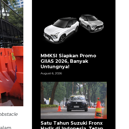
MMKSI Siapkan Promo
GIIAS 2026, Banyak
Untungnya!
August 6, 2026
obstacle
Satu Tahun Suzuki Fronx
dalam
Hadir di Indonesia, Tetap