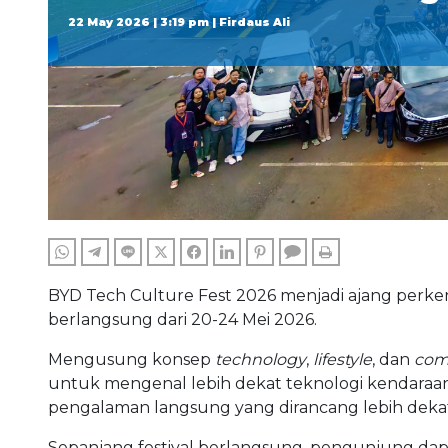
22 May 2026 | 3:19 pm | Firdaus Ali
WHATSAPP
TELEGRAM
LINE
TWITTER
FACEBOOK
LINKEDIN
PINTEREST
COMMENTS
PRINT
BYD Tech Culture Fest 2026 menjadi ajang perkena
berlangsung dari 20-24 Mei 2026.
Mengusung konsep
technology
,
lifestyle
, dan
com
untuk mengenal lebih dekat teknologi kendaraan e
pengalaman langsung yang dirancang lebih dekat
Sepanjang festival berlangsung, pengunjung dap