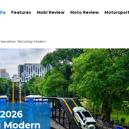
ita
Features
Mobi Review
Moto Review
Motorspor
rkenalkan Teknologi Modern
 2026
i Modern