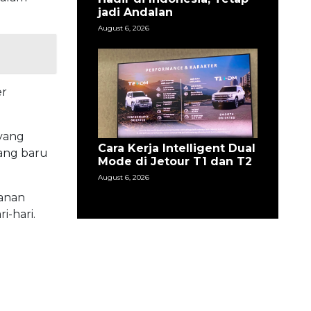
jadi Andalan
August 6, 2026
er
yang
Cara Kerja Intelligent Dual
ang baru
Mode di Jetour T1 dan T2
August 6, 2026
anan
i-hari.