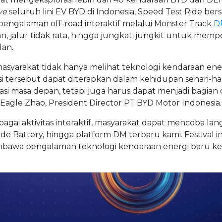
ve
seluruh lini EV BYD di Indonesia, Speed Test Ride be
 pengalaman off-road interaktif melalui Monster Track
D
n, jalur tidak rata, hingga jungkat-jungkit untuk memp
lan.
masyarakat tidak hanya melihat teknologi kendaraan ene
i tersebut dapat diterapkan dalam kehidupan sehari-har
vasi masa depan, tetapi juga harus dapat menjadi bagian 
Eagle Zhao, President Director PT BYD Motor Indonesia.
erbagai aktivitas interaktif, masyarakat dapat mencoba la
ade Battery, hingga platform DM terbaru kami. Festival in
bawa pengalaman teknologi kendaraan energi baru ke 