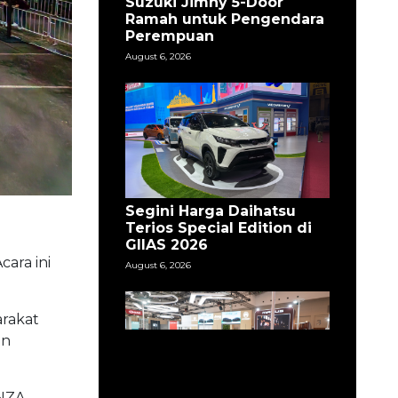
Suzuki Jimny 5-Door
Ramah untuk Pengendara
Perempuan
August 6, 2026
Segini Harga Daihatsu
Terios Special Edition di
GIIAS 2026
ara ini
August 6, 2026
arakat
an
ENZA