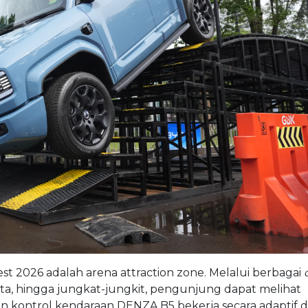
st 2026 adalah arena attraction zone.
Melalui berbagai
 rata, hingga jungkat-jungkit, pengunjung dapat melihat
dan kontrol kendaraan DENZA B5 bekerja secara adaptif 