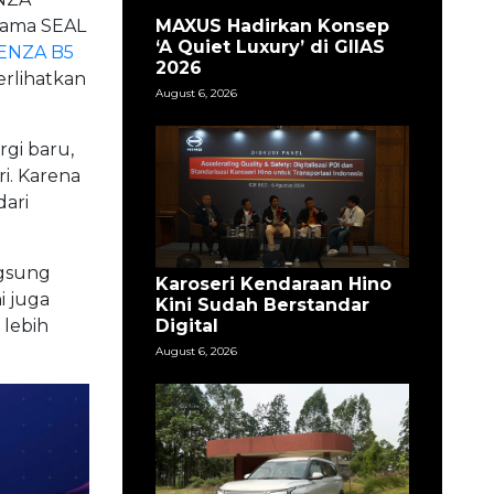
MAXUS Hadirkan Konsep
rsama SEAL
‘A Quiet Luxury’ di GIIAS
ENZA B5
2026
erlihatkan
August 6, 2026
rgi baru,
i. Karena
dari
ngsung
Karoseri Kendaraan Hino
i juga
Kini Sudah Berstandar
Digital
lebih
August 6, 2026