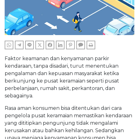
WHATSAPP
TELEGRAM
LINE
TWITTER
FACEBOOK
LINKEDIN
PINTEREST
COMMENTS
PRINT
Faktor keamanan dan kenyamanan parkir
kendaraan, tanpa disadari, turut menentukan
pengalaman dan kepuasan masyarakat ketika
berkunjung ke pusat keramaian seperti pusat
perbelanjaan, rumah sakit, perkantoran, dan
sebagainya.
Rasa aman konsumen bisa ditentukan dari cara
pengelola pusat keramaian memastikan kendaraan
yang dititipkan pengunjung tidak mengalami
kerusakan atau bahkan kehilangan. Sedangkan
upaya menjaga kenyamanan konsumen bisa