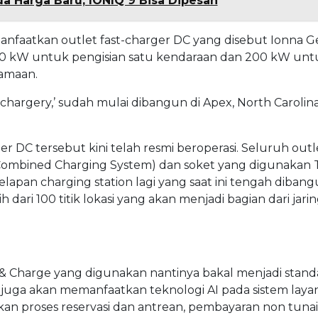
 Harga Baru, IONIQ 9 Bisa Dipesan
manfaatkan outlet fast-charger DC yang disebut Ionna 
 400 kW untuk pengisian satu kendaraan dan 200 kW unt
samaan.
echargery,’ sudah mulai dibangun di Apex, North Carolin
er DC tersebut kini telah resmi beroperasi. Seluruh outle
(Combined Charging System) dan soket yang digunakan T
apan charging station lagi yang saat ini tengah diban
dari 100 titik lokasi yang akan menjadi bagian dari jari
g & Charge yang digunakan nantinya bakal menjadi stand
 juga akan memanfaatkan teknologi AI pada sistem laya
n proses reservasi dan antrean, pembayaran non tunai 