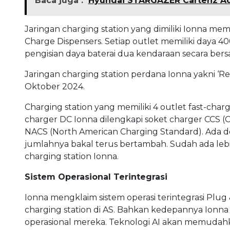
Baca juga :
Hyundai STARGAZER Cartenz Ada
Jaringan charging station yang dimiliki Ionna me
Charge Dispensers. Setiap outlet memiliki daya
pengisian daya baterai dua kendaraan secara ber
Jaringan charging station perdana Ionna yakni ‘R
Oktober 2024.
Charging station yang memiliki 4 outlet fast-charg
charger DC Ionna dilengkapi soket charger CCS 
NACS (North American Charging Standard). Ada del
jumlahnya bakal terus bertambah. Sudah ada lebih 
charging station Ionna.
Sistem Operasional Terintegrasi
Ionna mengklaim sistem operasi terintegrasi Plu
charging station di AS. Bahkan kedepannya Ionna
operasional mereka. Teknologi AI akan memudahka