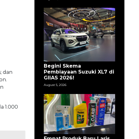
Begini Skema
Pembiayaan Suzuki XL7 di
; dan
GIIAS 2026!
on.
August 5, 2026
an
da 1.000
Empat Produk Baru Laris