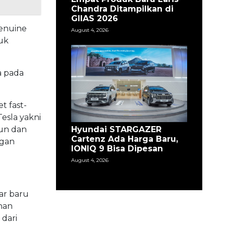
Chandra Ditampilkan di
GIIAS 2026
Genuine
August 4, 2026
uk
a pada
t fast-
esla yakni
Hyundai STARGAZER
gun dan
Cartenz Ada Harga Baru,
ngan
IONIQ 9 Bisa Dipesan
August 4, 2026
ar baru
nan
dari