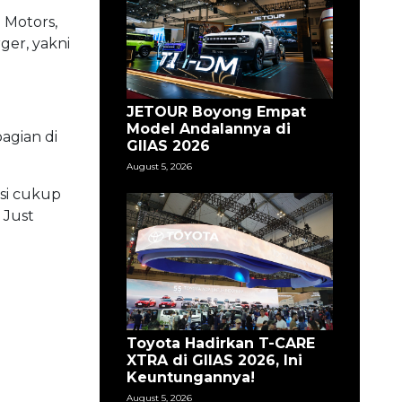
 Motors,
ger, yakni
JETOUR Boyong Empat
Model Andalannya di
bagian di
GIIAS 2026
August 5, 2026
asi cukup
 Just
Toyota Hadirkan T-CARE
XTRA di GIIAS 2026, Ini
Keuntungannya!
August 5, 2026