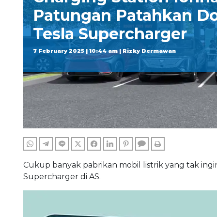
Patungan Patahkan D
Tesla Supercharger
7 February 2025 | 10:44 am | Rizky Dermawan
WHATSAPP
TELEGRAM
LINE
TWITTER
FACEBOOK
LINKEDIN
PINTEREST
COMMENTS
PRINT
Cukup banyak pabrikan mobil listrik yang tak ingi
Supercharger di AS.