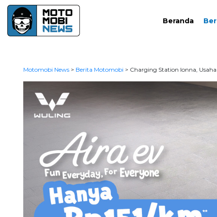
Beranda
Ber
Motomobi News
>
Berita Motomobi
>
Charging Station Ionna, Usah