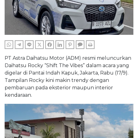
WHATSAPP
TELEGRAM
LINE
TWITTER
FACEBOOK
LINKEDIN
PINTEREST
COMMENTS
PRINT
PT Astra Daihatsu Motor (ADM) resmi meluncurkan
Daihatsu Rocky “Shift The Vibes” dalam acara yang
digelar di Pantai Indah Kapuk, Jakarta, Rabu (17/9).
Tampilan Rocky kini makin trendy dengan
pembaruan pada eksterior maupun interior
kendaraan.