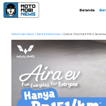
Beranda
Ber
Motomobi News
>
Berita Motomobi
>
Distrik Otomotif PIK 2 Serahk