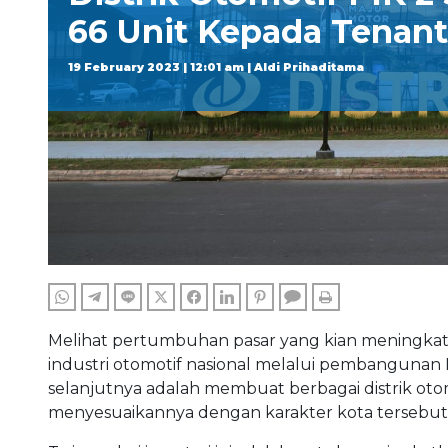
66 Unit Kepada Tenant
19 February 2023 | 12:01 am | Aldi Prihaditama
WHATSAPP
TELEGRAM
LINE
TWITTER
FACEBOOK
LINKEDIN
PINTEREST
COMMENTS
PRINT
Melihat pertumbuhan pasar yang kian meningkat
industri otomotif nasional melalui pembangunan Di
selanjutnya adalah membuat berbagai distrik otomot
menyesuaikannya dengan karakter kota tersebut