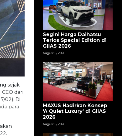
Segini Harga Daihatsu
Terios Special Edition di
GIIAS 2026
August 6, 2026
ng sejak
u CEO dari
/02). Di
MAXUS Hadirkan Konsep
ada para
‘A Quiet Luxury’ di GIIAS
2026
August 6, 2026
 akan
22.