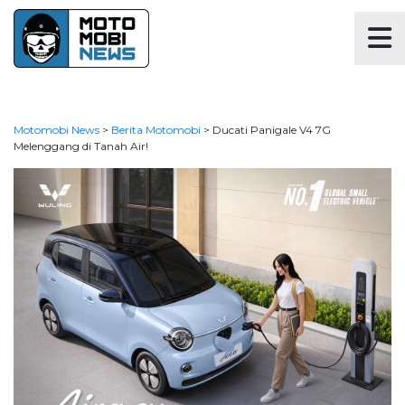
Motomobi News
>
Berita Motomobi
>
Ducati Panigale V4 7G
Melenggang di Tanah Air!