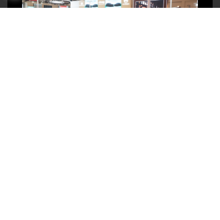
MAXUS Hadirkan Konsep ‘A Quiet Luxury’
di GIIAS 2026
August 6, 2026