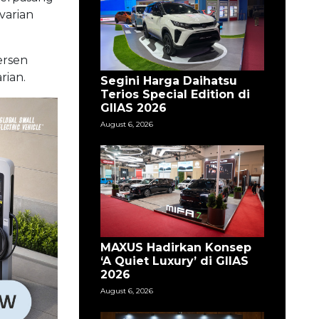
varian
ersen
rian.
Segini Harga Daihatsu
Terios Special Edition di
GIIAS 2026
August 6, 2026
MAXUS Hadirkan Konsep
‘A Quiet Luxury’ di GIIAS
2026
August 6, 2026