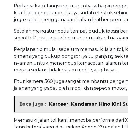
Pertama kami langsung mencoba sebagai pengemud
kita. Dan pengaturan joknya sudah elektrik sehing
juga sudah menggunakan bahan leather premiu
Setelah mengatur posisi tempat duduk (posisi ber
smooth. Posisi persneling menggunakan tuas yang p
Perjalanan dimulai, sebelum memasuki jalan tol, 
dimensi yang cukup bongsor, yaitu panjang sekitar
nyaman untuk menembus kemacetan jalanan ters
merasa sedang tidak dalam mobil yang besar.
Fitur kamera 360 juga sangat membantu pengemudi
jalanan yang padat oleh mobil dan sepeda motor
Baca juga :
Karoseri Kendaraan Hino Kini S
Memasuki jalan tol kami mencoba performa dari
Jenis baterai yang digunakan Xpeng X9 adalah LF