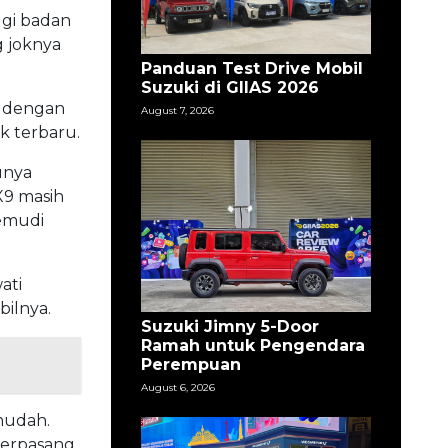
ggi badan
g joknya
Panduan Test Drive Mobil
Suzuki di GIIAS 2026
n dengan
August 7, 2026
k terbaru.
unya
X9 masih
emudi
ati
ilnya.
Suzuki Jimny 5-Door
Ramah untuk Pengendara
Perempuan
August 6, 2026
mudah.
terpasang