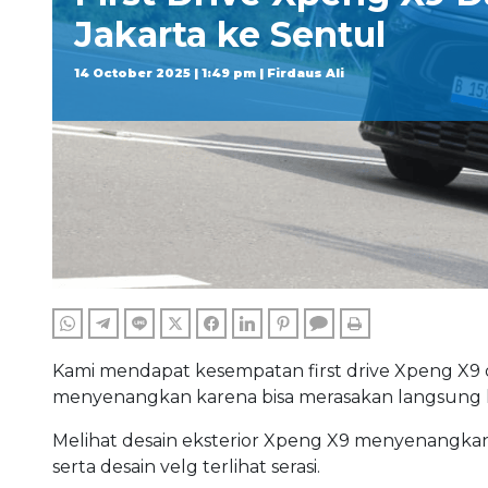
Jakarta ke Sentul
14 October 2025 | 1:49 pm | Firdaus Ali
WHATSAPP
TELEGRAM
LINE
TWITTER
FACEBOOK
LINKEDIN
PINTEREST
COMMENTS
PRINT
Kami mendapat kesempatan first drive Xpeng X9 
menyenangkan karena bisa merasakan langsung ke
Melihat desain eksterior Xpeng X9 menyenangkan
serta desain velg terlihat serasi.