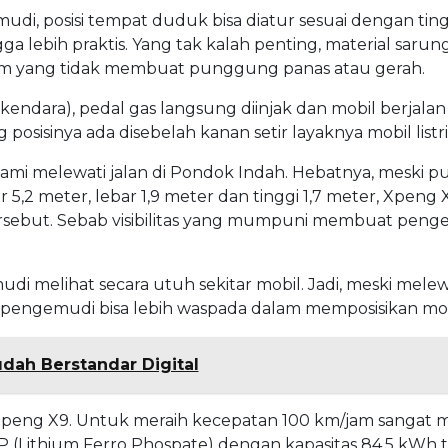
i, posisi tempat duduk bisa diatur sesuai dengan tin
ga lebih praktis. Yang tak kalah penting, material sarun
m yang tidak membuat punggung panas atau gerah.
kendara), pedal gas langsung diinjak dan mobil berjala
osisinya ada disebelah kanan setir layaknya mobil listri
kami melewati jalan di Pondok Indah. Hebatnya, meski p
 5,2 meter, lebar 1,9 meter dan tinggi 1,7 meter, Xpeng 
ebut. Sebab visibilitas yang mumpuni membuat peng
 melihat secara utuh sekitar mobil. Jadi, meski melew
, pengemudi bisa lebih waspada dalam memposisikan mob
udah Berstandar Digital
 Xpeng X9. Untuk meraih kecepatan 100 km/jam sangat 
P (Lithium Ferro Phospate) dengan kapasitas 84,5 kWh 