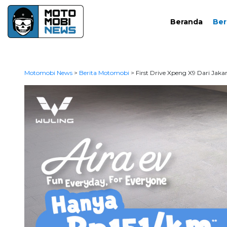
Beranda
Ber
Motomobi News
>
Berita Motomobi
>
First Drive Xpeng X9 Dari Jakar