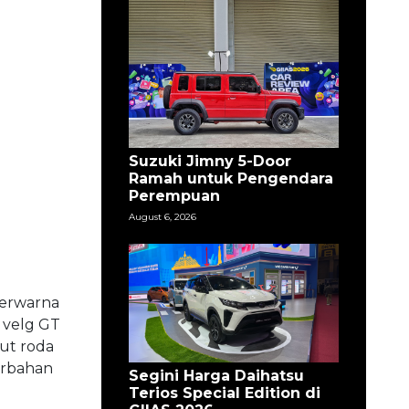
Suzuki Jimny 5-Door
Ramah untuk Pengendara
Perempuan
August 6, 2026
berwarna
, velg GT
aut roda
erbahan
Segini Harga Daihatsu
Terios Special Edition di