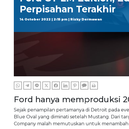
Perpisahan Terakhir
14 October 2022 | 2:15 pm | Rizky Dermawan
WHATSAPP
TELEGRAM
LINE
TWITTER
FACEBOOK
LINKEDIN
PINTEREST
COMMENTS
PRINT
Ford hanya memproduksi 20 
Sejak penampilan pertamanya di Detroit pada even
Blue Oval yang diminati setelah Mustang. Dari ta
Company malah memutuskan untuk menambah lagi