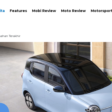
ita
Features
Mobi Review
Moto Review
Motorspor
sahan Terakhir