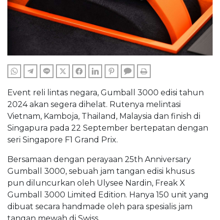
WHATSAPP
TELEGRAM
LINE
TWITTER
FACEBOOK
LINKEDIN
PINTEREST
COMMENTS
PRINT
Event reli lintas negara, Gumball 3000 edisi tahun
2024 akan segera dihelat. Rutenya melintasi
Vietnam, Kamboja, Thailand, Malaysia dan finish di
Singapura pada 22 September bertepatan dengan
seri Singapore F1 Grand Prix.
Bersamaan dengan perayaan 25th Anniversary
Gumball 3000, sebuah jam tangan edisi khusus
pun diluncurkan oleh Ulysee Nardin, Freak X
Gumball 3000 Limited Edition. Hanya 150 unit yang
dibuat secara handmade oleh para spesialis jam
tangan mewah di Swiss.