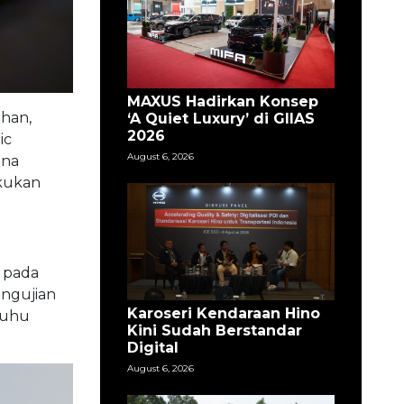
MAXUS Hadirkan Konsep
ahan,
‘A Quiet Luxury’ di GIIAS
2026
ic
August 6, 2026
ana
ekukan
) pada
engujian
Karoseri Kendaraan Hino
suhu
Kini Sudah Berstandar
Digital
August 6, 2026