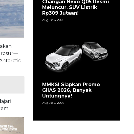
Changan Nevo Q05 Resmi
Meluncur, SUV Listrik
Rp309 Jutaan!
August 6, 2026
nakan
brosur—
Antarctic
MMKSI Siapkan Promo
GIIAS 2026, Banyak
Untungnya!
ajari
August 6, 2026
rem.