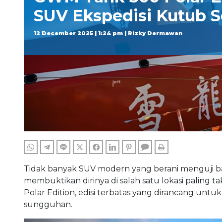
SUV Ekspedisi Kutub S
12 December 2025 | 1:24 pm | Rizky Dermawan
WHATSAPP
TELEGRAM
LINE
TWITTER
FACEBOOK
LINKEDIN
PINTEREST
COMMENTS
PRINT
Tidak banyak SUV modern yang berani menguji b
membuktikan dirinya di salah satu lokasi paling ta
Polar Edition, edisi terbatas yang dirancang unt
sungguhan.