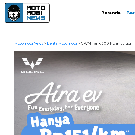
Beranda
Ber
Motomobi News
>
Berita Motomobi
>
GWM Tank 300 Polar Edition, 