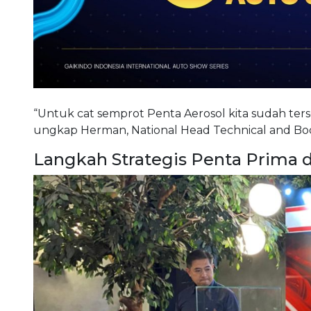
“Untuk cat semprot Penta Aerosol kita sudah ters
ungkap Herman, National Head Technical and Body
Langkah Strategis Penta Prima d