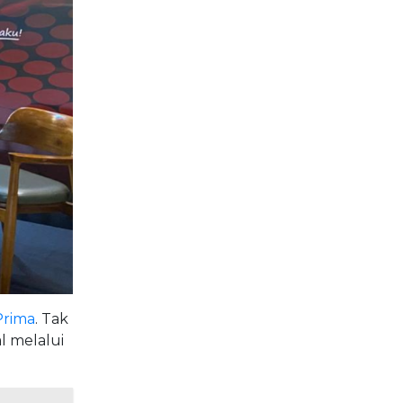
Prima
. Tak
l melalui