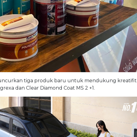
eluncurkan tiga produk baru untuk mendukung kreatifit
egrexa dan Clear Diamond Coat MS 2 +1.