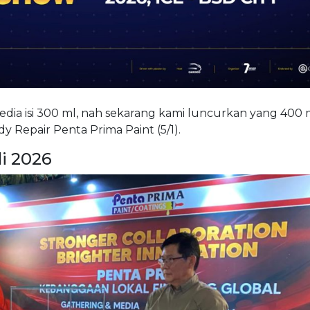
edia isi 300 ml, nah sekarang kami luncurkan yang 400 m
 Repair Penta Prima Paint (5/1).
i 2026