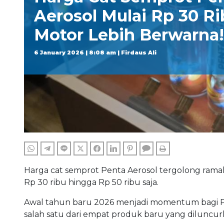
Aerosol Mulai Rp 30 Ri
Motor Lebih Berwarna!
6 January 2026 | 8:08 am | Firdaus Ali
WHATSAPP
TELEGRAM
LINE
TWITTER
FACEBOOK
LINKEDIN
PINTEREST
COMMENTS
PRINT
Harga cat semprot Penta Aerosol tergolong ramah
Rp 30 ribu hingga Rp 50 ribu saja.
Awal tahun baru 2026 menjadi momentum bagi PT 
salah satu dari empat produk baru yang diluncurk