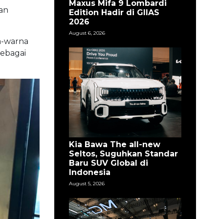
Maxus Mifa 9 Lombardi
an
Edition Hadir di GIIAS
2026
August 6, 2026
a-warna
sebagai
Kia Bawa The all-new
Seltos, Suguhkan Standar
Baru SUV Global di
Indonesia
August 5, 2026