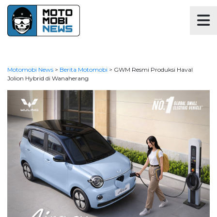
Motomobi News
>
Berita Motomobi
>
GWM Resmi Produksi Haval
Jolion Hybrid di Wanaherang