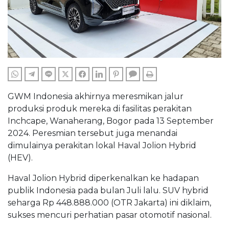
WHATSAPP
TELEGRAM
LINE
TWITTER
FACEBOOK
LINKEDIN
PINTEREST
COMMENTS
PRINT
GWM Indonesia akhirnya meresmikan jalur
produksi produk mereka di fasilitas perakitan
Inchcape, Wanaherang, Bogor pada 13 September
2024. Peresmian tersebut juga menandai
dimulainya perakitan lokal Haval Jolion Hybrid
(HEV).
Haval Jolion Hybrid diperkenalkan ke hadapan
publik Indonesia pada bulan Juli lalu. SUV hybrid
seharga Rp 448.888.000 (OTR Jakarta) ini diklaim,
sukses mencuri perhatian pasar otomotif nasional.