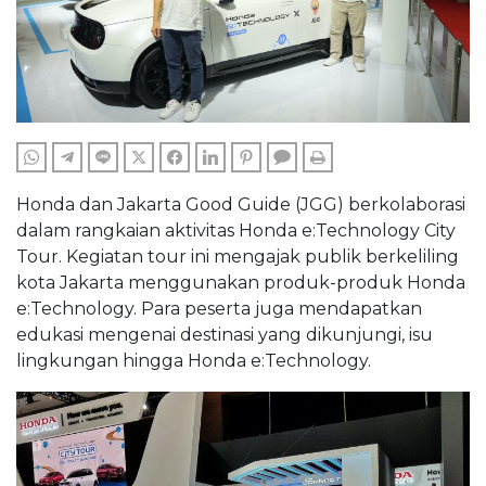
WHATSAPP
TELEGRAM
LINE
TWITTER
FACEBOOK
LINKEDIN
PINTEREST
COMMENTS
PRINT
Honda dan Jakarta Good Guide (JGG) berkolaborasi
dalam rangkaian aktivitas Honda e:Technology City
Tour. Kegiatan tour ini mengajak publik berkeliling
kota Jakarta menggunakan produk-produk Honda
e:Technology. Para peserta juga mendapatkan
edukasi mengenai destinasi yang dikunjungi, isu
lingkungan hingga Honda e:Technology.