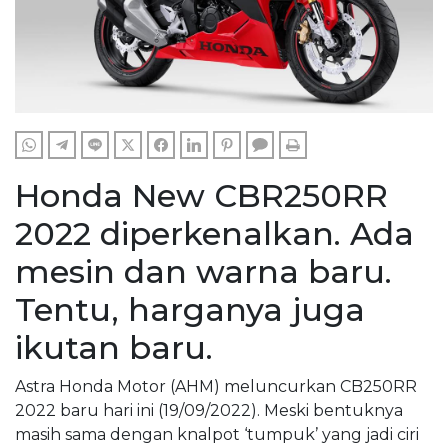
WHATSAPP
TELEGRAM
LINE
TWITTER
FACEBOOK
LINKEDIN
PINTEREST
COMMENTS
PRINT
Honda New CBR250RR
2022 diperkenalkan. Ada
mesin dan warna baru.
Tentu, harganya juga
ikutan baru.
Astra Honda Motor (AHM) meluncurkan CB250RR
2022 baru hari ini (19/09/2022). Meski bentuknya
masih sama dengan knalpot ‘tumpuk’ yang jadi ciri