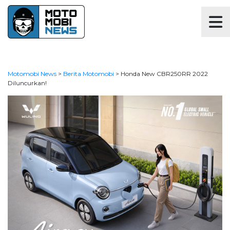
Motomobi News
>
Berita Motomobi
>
Honda New CBR250RR 2022
Diluncurkan!