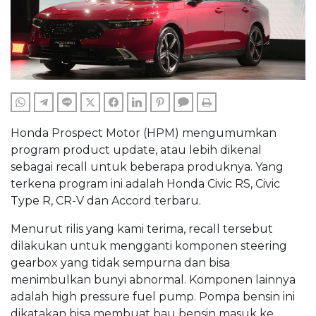
WHATSAPP
TELEGRAM
LINE
TWITTER
FACEBOOK
LINKEDIN
PINTEREST
COMMENTS
PRINT
Honda Prospect Motor (HPM) mengumumkan
program product update, atau lebih dikenal
sebagai recall untuk beberapa produknya. Yang
terkena program ini adalah Honda Civic RS, Civic
Type R, CR-V dan Accord terbaru.
Menurut rilis yang kami terima, recall tersebut
dilakukan untuk mengganti komponen steering
gearbox yang tidak sempurna dan bisa
menimbulkan bunyi abnormal. Komponen lainnya
adalah high pressure fuel pump. Pompa bensin ini
dikatakan bisa membuat bau bensin masuk ke