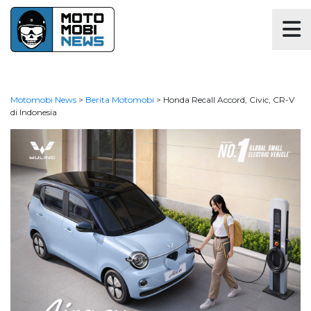
Motomobi News
>
Berita Motomobi
>
Honda Recall Accord, Civic, CR-V
di Indonesia