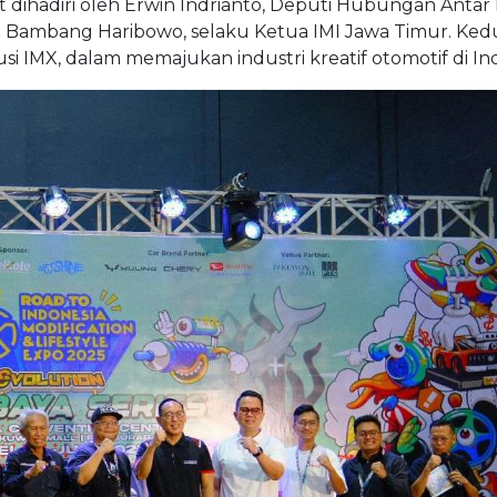
t dihadiri oleh Erwin Indrianto, Deputi Hubungan Anta
a Bambang Haribowo, selaku Ketua IMI Jawa Timur. Ke
IMX, dalam memajukan industri kreatif otomotif di Ind