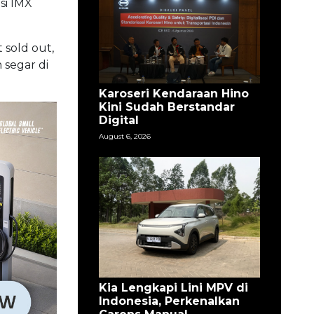
si IMX
 sold out,
 segar di
Karoseri Kendaraan Hino
Kini Sudah Berstandar
Digital
August 6, 2026
Kia Lengkapi Lini MPV di
Indonesia, Perkenalkan