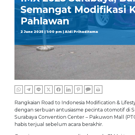
Semangat Modifikasi 
Pahlawan
2 June 2025 | 1:00 pm | Aldi Prihaditama
WHATSAPP
TELEGRAM
LINE
TWITTER
FACEBOOK
LINKEDIN
PINTEREST
COMMENTS
PRINT
Rangkaian Road to Indonesia Modification & Life
dengan serbuan antusiasme pecinta otomotif di Sur
Surabaya Convention Center – Pakuwon Mall (PTC
habis terjual sebelum acara berakhir.