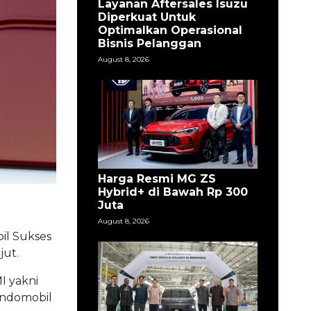
Layanan Aftersales Isuzu
Diperkuat Untuk
Optimalkan Operasional
Bisnis Pelanggan
August 8, 2026
Harga Resmi MG ZS
Hybrid+ di Bawah Rp 300
Juta
August 8, 2026
bil Sukses
jut.
I yakni
 Indomobil