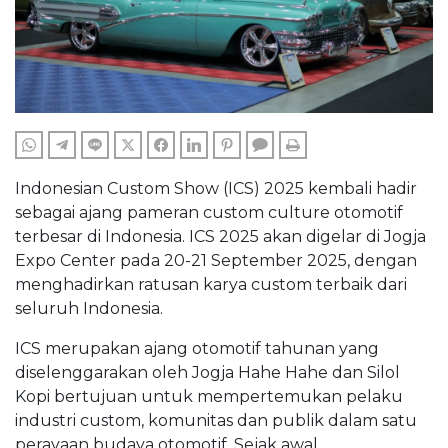
WHATSAPP
TELEGRAM
LINE
TWITTER
FACEBOOK
LINKEDIN
PINTEREST
COMMENTS
PRINT
Indonesian Custom Show (ICS) 2025 kembali hadir
sebagai ajang pameran custom culture otomotif
terbesar di Indonesia. ICS 2025 akan digelar di Jogja
Expo Center pada 20-21 September 2025, dengan
menghadirkan ratusan karya custom terbaik dari
seluruh Indonesia.
ICS merupakan ajang otomotif tahunan yang
diselenggarakan oleh Jogja Hahe Hahe dan Silol
Kopi bertujuan untuk mempertemukan pelaku
industri custom, komunitas dan publik dalam satu
perayaan budaya otomotif. Sejak awal