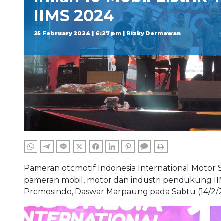
IIMS 2024
25 February 2024 | 6:27 pm | Rizky Dermawan
WHATSAPP
TELEGRAM
LINE
TWITTER
FACEBOOK
LINKEDIN
PINTEREST
COMMENTS
PRINT
Pameran otomotif Indonesia International Motor 
pameran mobil, motor dan industri pendukung II
Promosindo, Daswar Marpaung pada Sabtu (14/2/2