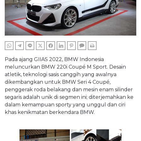
WHATSAPP
TELEGRAM
LINE
TWITTER
FACEBOOK
LINKEDIN
PINTEREST
COMMENTS
PRINT
Pada ajang GIIAS 2022, BMW Indonesia
meluncurkan BMW 220i Coupé M Sport. Desain
atletik, teknologi sasis canggih yang awalnya
dikembangkan untuk BMW Seri 4 Coupé,
penggerak roda belakang dan mesin enam silinder
segaris adalah unik di segmen ini; diterjemahkan ke
dalam kemampuan sporty yang unggul dan ciri
khas kenikmatan berkendara BMW.