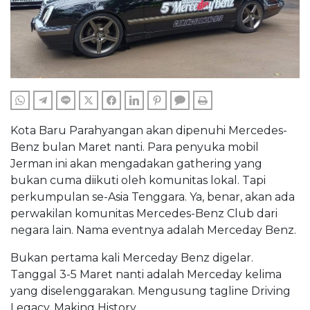
WHATSAPP
TELEGRAM
LINE
TWITTER
FACEBOOK
LINKEDIN
PINTEREST
COMMENTS
PRINT
Kota Baru Parahyangan akan dipenuhi Mercedes-
Benz bulan Maret nanti. Para penyuka mobil
Jerman ini akan mengadakan gathering yang
bukan cuma diikuti oleh komunitas lokal. Tapi
perkumpulan se-Asia Tenggara. Ya, benar, akan ada
perwakilan komunitas Mercedes-Benz Club dari
negara lain. Nama eventnya adalah Merceday Benz.
Bukan pertama kali Merceday Benz digelar.
Tanggal 3-5 Maret nanti adalah Merceday kelima
yang diselenggarakan. Mengusung tagline Driving
Legacy, Making History.