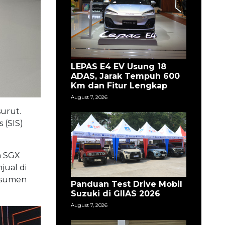
LEPAS E4 EV Usung 18
ADAS, Jarak Tempuh 600
Km dan Fitur Lengkap
August 7, 2026
urut.
 (SIS)
n SGX
jual di
onsumen
Panduan Test Drive Mobil
Suzuki di GIIAS 2026
August 7, 2026