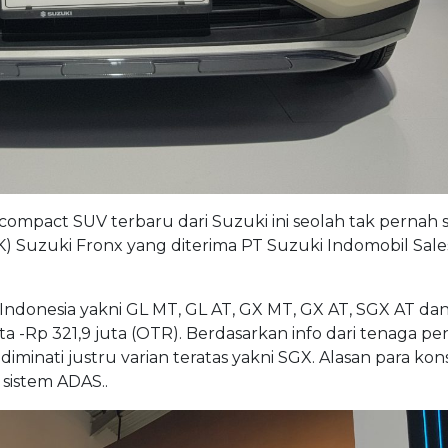
mpact SUV terbaru dari Suzuki ini seolah tak pernah s
) Suzuki Fronx yang diterima PT Suzuki Indomobil Sales
i Indonesia yakni GL MT, GL AT, GX MT, GX AT, SGX AT da
a -Rp 321,9 juta (OTR). Berdasarkan info dari tenaga pen
diminati justru varian teratas yakni SGX. Alasan para k
 sistem ADAS..