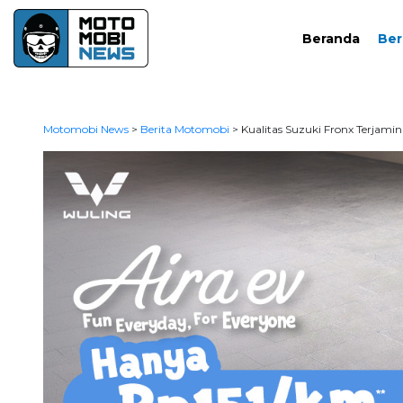
Beranda
Ber
Motomobi News
>
Berita Motomobi
>
Kualitas Suzuki Fronx Terjami