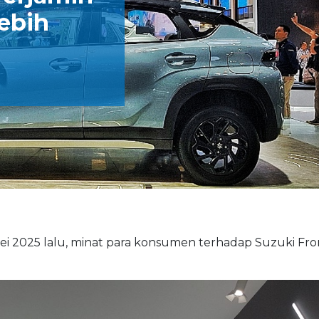
ebih
Mei 2025 lalu, minat para konsumen terhadap Suzuki Fro