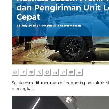
dan Pengiriman Unit L
Cepat
28 July 2025 | 4:00 pm | Rizky Dermawan
WHATSAPP
TELEGRAM
LINE
TWITTER
FACEBOOK
LINKEDIN
PINTEREST
COMMENTS
PRINT
Sejak resmi diluncurkan di Indonesia pada akhir 
meningkat.