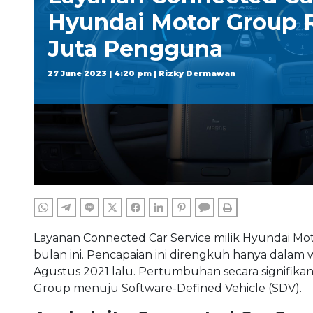
Hyundai Motor Group R
Juta Pengguna
27 June 2023 | 4:20 pm | Rizky Dermawan
WHATSAPP
TELEGRAM
LINE
TWITTER
FACEBOOK
LINKEDIN
PINTEREST
COMMENTS
PRINT
Layanan Connected Car Service milik Hyundai Mo
bulan ini. Pencapaian ini direngkuh hanya dalam
Agustus 2021 lalu. Pertumbuhan secara signifika
Group menuju Software-Defined Vehicle (SDV).