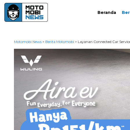
Beranda
Ber
Motomobi News
>
Berita Motomobi
>
Layanan Connected Car Servic