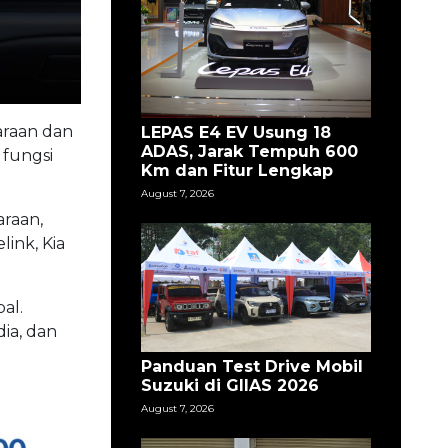
araan dan
LEPAS E4 EV Usung 18
ADAS, Jarak Tempuh 600
 fungsi
Km dan Fitur Lengkap
August 7, 2026
araan,
ink, Kia
al.
ia, dan
Panduan Test Drive Mobil
Suzuki di GIIAS 2026
August 7, 2026