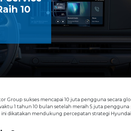
aih 10
tor Group sukses mencapai 10 juta pengguna secara glo
 waktu 1 tahun 10 bulan setelah meraih 5 juta pengguna
n ini dikatakan mendukung percepatan strategi Hyunda