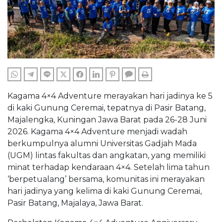
WHATSAPP
TELEGRAM
LINE
TWITTER
FACEBOOK
LINKEDIN
PINTEREST
COMMENTS
PRINT
Kagama 4×4 Adventure merayakan hari jadinya ke 5
di kaki Gunung Ceremai, tepatnya di Pasir Batang,
Majalengka
,
Kuningan Jawa Barat pada 26-28 Juni
2026. Kagama 4×4 Adventure menjadi wadah
berkumpulnya alumni Universitas Gadjah Mada
(UGM) lintas fakultas dan angkatan, yang memiliki
minat terhadap kendaraan 4×4. Setelah lima tahun
‘berpetualang’ bersama, komunitas ini merayakan
hari jadinya yang kelima di kaki Gunung Ceremai,
Pasir Batang, Majalaya, Jawa Barat.