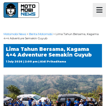
Motomobi News
>
Berita Motomobi
>
Lima Tahun Bersama, Kagama
4×4 Adventure Semakin Guyub
Lima Tahun Bersama, Kagama
4×4 Adventure Semakin Guyub
1 July 2026 | 2:00 pm | Aldi Prihaditama