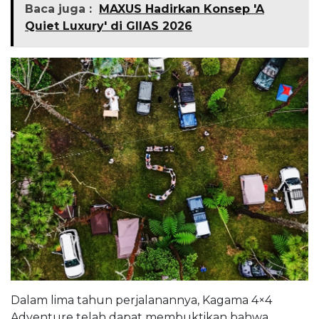
Baca juga :
MAXUS Hadirkan Konsep 'A
Quiet Luxury' di GIIAS 2026
Dalam lima tahun perjalanannya, Kagama 4×4
Adventure telah dapat membuktikan bahwa