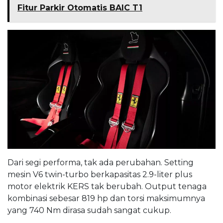
Fitur Parkir Otomatis BAIC T1
Dari segi performa, tak ada perubahan. Setting
mesin V6 twin-turbo berkapasitas 2.9-liter plus
motor elektrik KERS tak berubah. Output tenaga
kombinasi sebesar 819 hp dan torsi maksimumnya
yang 740 Nm dirasa sudah sangat cukup.