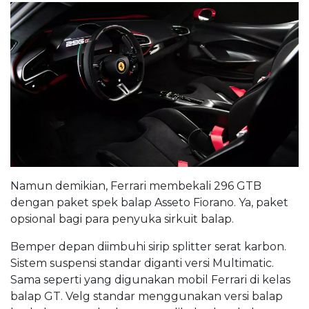
Namun demikian, Ferrari membekali 296 GTB
dengan paket spek balap Asseto Fiorano. Ya, paket
opsional bagi para penyuka sirkuit balap.
Bemper depan diimbuhi sirip splitter serat karbon.
Sistem suspensi standar diganti versi Multimatic.
Sama seperti yang digunakan mobil Ferrari di kelas
balap GT. Velg standar menggunakan versi balap