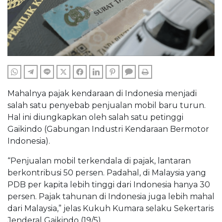
WHATSAPP
TELEGRAM
LINE
TWITTER
FACEBOOK
LINKEDIN
PINTEREST
COMMENTS
PRINT
Mahalnya pajak kendaraan di Indonesia menjadi
salah satu penyebab penjualan mobil baru turun.
Hal ini diungkapkan oleh salah satu petinggi
Gaikindo (Gabungan Industri Kendaraan Bermotor
Indonesia).
“Penjualan mobil terkendala di pajak, lantaran
berkontribusi 50 persen. Padahal, di Malaysia yang
PDB per kapita lebih tinggi dari Indonesia hanya 30
persen. Pajak tahunan di Indonesia juga lebih mahal
dari Malaysia,” jelas Kukuh Kumara selaku Sekertaris
Jenderal Gaikindo (19/5).