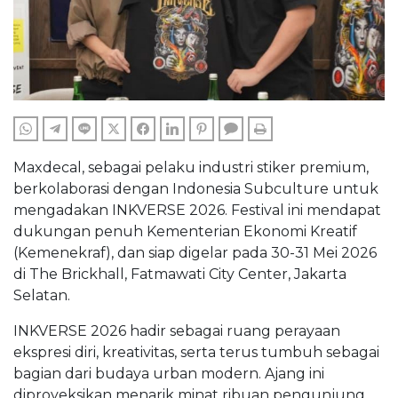
WHATSAPP
TELEGRAM
LINE
TWITTER
FACEBOOK
LINKEDIN
PINTEREST
COMMENTS
PRINT
Maxdecal, sebagai pelaku industri stiker premium,
berkolaborasi dengan Indonesia Subculture untuk
mengadakan INKVERSE 2026. Festival ini mendapat
dukungan penuh Kementerian Ekonomi Kreatif
(Kemenekraf), dan siap digelar pada 30-31 Mei 2026
di The Brickhall, Fatmawati City Center, Jakarta
Selatan.
INKVERSE 2026 hadir sebagai ruang perayaan
ekspresi diri, kreativitas, serta terus tumbuh sebagai
bagian dari budaya urban modern. Ajang ini
diproyeksikan menarik minat ribuan pengunjung.