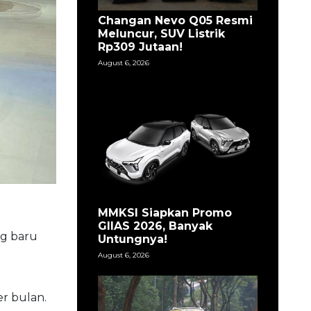
Changan Nevo Q05 Resmi
Meluncur, SUV Listrik
Rp309 Jutaan!
August 6, 2026
MMKSI Siapkan Promo
GIIAS 2026, Banyak
g baru
Untungnya!
August 6, 2026
r bulan.