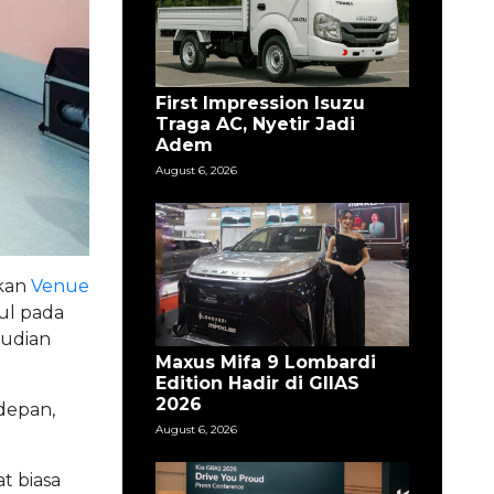
First Impression Isuzu
Traga AC, Nyetir Jadi
Adem
August 6, 2026
nkan
Venue
ul pada
mudian
Maxus Mifa 9 Lombardi
Edition Hadir di GIIAS
2026
depan,
August 6, 2026
t biasa