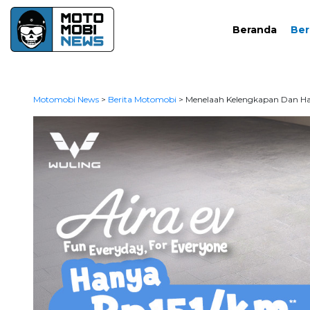
Beranda
Ber
Motomobi News
>
Berita Motomobi
>
Menelaah Kelengkapan Dan Har