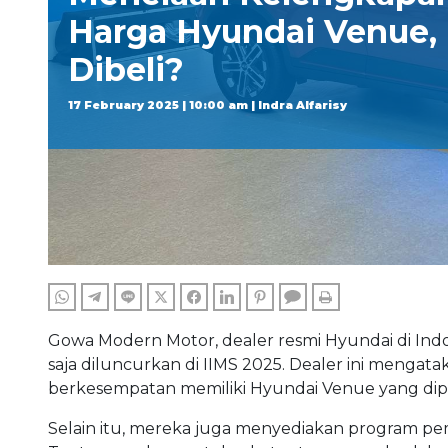
Harga Hyundai Venue,
Dibeli?
17 February 2025 | 10:00 am | Indra Alfarisy
WHATSAPP
TELEGRAM
LINE
TWITTER
FACEBOOK
LINKEDIN
PINTEREST
COMMENTS
PRINT
Gowa Modern Motor, dealer resmi Hyundai di I
saja diluncurkan di IIMS 2025. Dealer ini menga
berkesempatan memiliki Hyundai Venue yang dipa
Selain itu, mereka juga menyediakan program pem