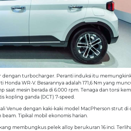
linder dengan turbocharger. Peranti induksi itu memungki
rti Honda WR-V. Besarannya adalah 171,6 Nm yang munc
hp saat mesin berada di 6.000 rpm. Tenaga dan torsi ke
tis kopling ganda (DCT) 7-speed.
 Venue dengan kaki-kaki model MacPherson strut di 
eam. Tipikal mobil ekonomis harian.
ng membungkus pelek alloy berukuran 16 inci. Terliha