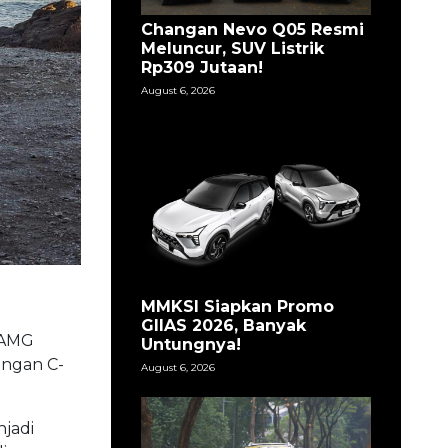
Changan Nevo Q05 Resmi
Meluncur, SUV Listrik
Rp309 Jutaan!
August 6, 2026
MMKSI Siapkan Promo
GIIAS 2026, Banyak
-AMG
Untungnya!
ungan C-
August 6, 2026
jadi