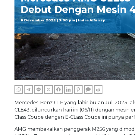
Debut Dengan Mesin 
6 December 2023 | 3:00 pm | Indra Alfarisy
WHATSAPP
TELEGRAM
LINE
TWITTER
FACEBOOK
LINKEDIN
PINTEREST
COMMENTS
PRINT
Mercedes-Benz CLE yang lahir bulan Juli 2023 l
CLE43, diluncurkan hari ini (06/11) dengan mesin e
Class Coupe dengan E-CLass Coupe ini punya p
AMG membekalkan penggerak M256 yang dimodifik