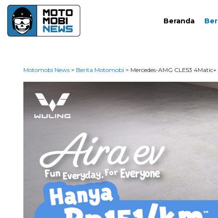
Beranda
Ber
Motomobi News
>
Berita Motomobi
>
Mercedes-AMG CLE53 4Matic+