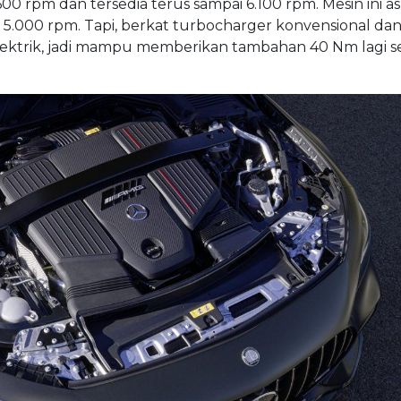
rpm dan tersedia terus sampai 6.100 rpm. Mesin ini as
.000 rpm. Tapi, berkat turbocharger konvensional da
ektrik, jadi mampu memberikan tambahan 40 Nm lagi s