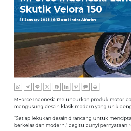
Skutik Velora 150
13 January 2025 | 6:13 pm | Indra Alfarisy
WHATSAPP
TELEGRAM
LINE
TWITTER
FACEBOOK
LINKEDIN
PINTEREST
COMMENTS
PRINT
MForce Indonesia meluncurkan produk motor baru 
mengusung desain klasik modern yang unik denga
“Setiap lekukan desain dirancang untuk mencipt
berkelas dan modern,” begitu bunyi pernyataan 