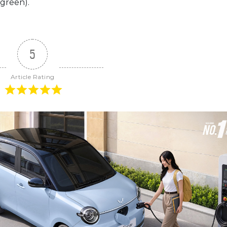
 green).
5
Article Rating