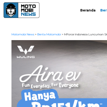
Beranda
Ber
Motomobi News
>
Berita Motomobi
>
MForce Indonesia Luncurkan Sk