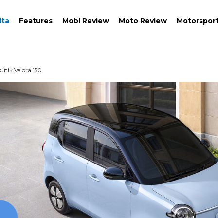
ita
Features
Mobi Review
Moto Review
Motorspor
utik Velora 150