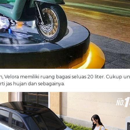
ora memiliki ruang bagasi seluas 20 liter. Cukup u
 jas hujan dan sebagainya.