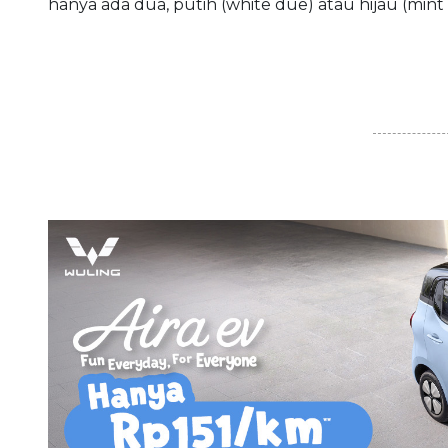
hanya ada dua, putih (white due) atau hijau (mint