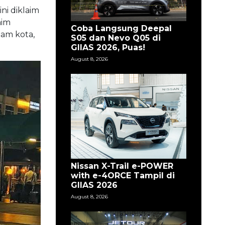
ni diklaim
aim
Coba Langsung Deepal
lam kota,
S05 dan Nevo Q05 di
GIIAS 2026, Puas!
August 8, 2026
Nissan X-Trail e-POWER
with e-4ORCE Tampil di
GIIAS 2026
August 8, 2026