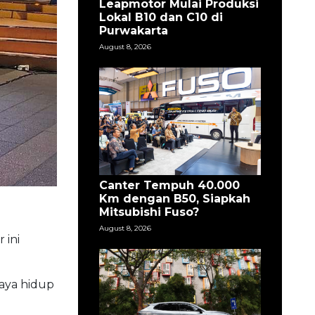
Leapmotor Mulai Produksi
Lokal B10 dan C10 di
Purwakarta
August 8, 2026
Canter Tempuh 40.000
Km dengan B50, Siapkah
Mitsubishi Fuso?
August 8, 2026
 ini
aya hidup