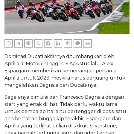
WHATSAPP
TELEGRAM
LINE
TWITTER
FACEBOOK
LINKEDIN
PINTEREST
COMMENTS
PRINT
Dominasi Ducati akhirnya ditumbangkan oleh
Aprilia di MotoGP Inggris, 6 Agustus lalu. Aleix
Espargaro memberikan kemenangan pertama
Aprilia untuk 2023, meski ia harus berjuang untuk
mengalahkan Bagnaia dan Ducati-nya.
Segalanya dimulai dari Francesco Bagnaia dengan
start yang enak dilihat. Tidak perlu waktu lama
untuk pembalap Italia itu bertengger di posisi satu
dan bertahan hingga lap terakhir. Espargaro dan
Aprilia yang terlihat brilian di sirkuit Silverstone,
tidak pernah tertinggal jauh dari rider Lenovo