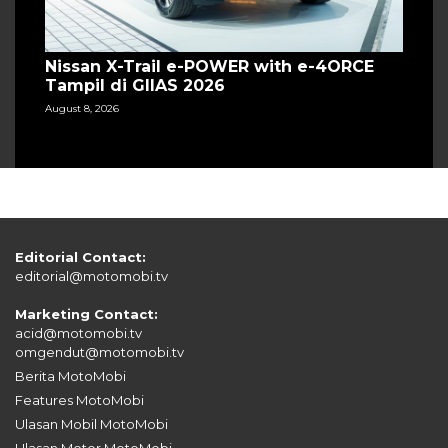
Nissan X-Trail e-POWER with e-4ORCE
Tampil di GIIAS 2026
August 8, 2026
Editorial Contact:
editorial@motomobi.tv
Marketing Contact:
acid@motomobi.tv
omgendut@motomobi.tv
Berita MotoMobi
Features MotoMobi
Ulasan Mobil MotoMobi
Ulasan Motor MotoMobi