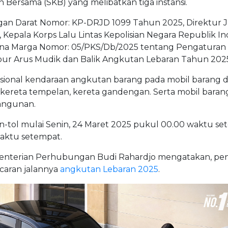
Bersama (SKB) yang melibatkan tiga instansi.
an Darat Nomor: KP-DRJD 1099 Tahun 2025, Direktur J
epala Korps Lalu Lintas Kepolisian Negara Republik In
 Bina Marga Nomor: 05/PKS/Db/2025 tentang Pengaturan
ibur Arus Mudik dan Balik Angkutan Lebaran Tahun 2025
sional kendaraan angkutan barang pada mobil barang 
 kereta tempelan, kereta gandengan. Serta mobil baran
angunan.
on-tol mulai Senin, 24 Maret 2025 pukul 00.00 waktu s
waktu setempat.
ementerian Perhubungan Budi Rahardjo mengatakan, pe
caran jalannya
angkutan Lebaran 2025
.