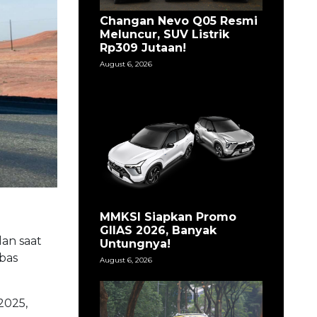
Changan Nevo Q05 Resmi
Meluncur, SUV Listrik
Rp309 Jutaan!
August 6, 2026
MMKSI Siapkan Promo
GIIAS 2026, Banyak
an saat
Untungnya!
bas
August 6, 2026
2025,