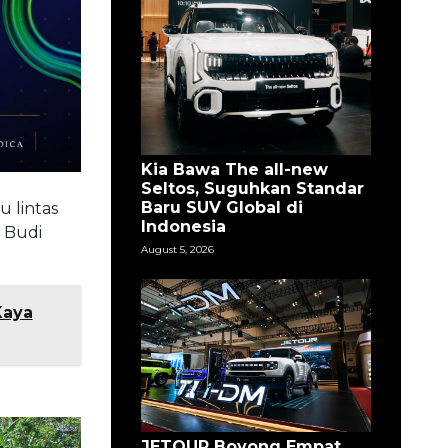
Kia Bawa The all-new
Seltos, Suguhkan Standar
Baru SUV Global di
 lintas
Indonesia
 Budi
August 5, 2026
Kaya
JETOUR Boyong Empat