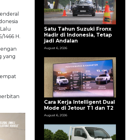
enderal
donesia
Satu Tahun Suzuki Fronx
 Lalu
Hadir di Indonesia, Tetap
/1466 H.
jadi Andalan
August 6, 2026
dengan
g yang
etempat
nerbitan
Cara Kerja Intelligent Dual
Mode di Jetour T1 dan T2
August 6, 2026