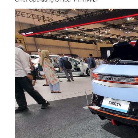
Tembus 100 Unit di GI
26 July 2024 | 4:47 pm | Indra Alfarisy
WHATSAPP
TELEGRAM
LINE
TWITTER
FACEBOOK
LINKEDIN
PINTEREST
COMMENTS
PRINT
Meluncur 17 Juli lalu di GIIAS 2024, Pemesanan 
menembus 100 unit.
Jumlah tersebut, menurut keterangan Hyundai Mot
order melalui website maupun tim wiraniaga di l