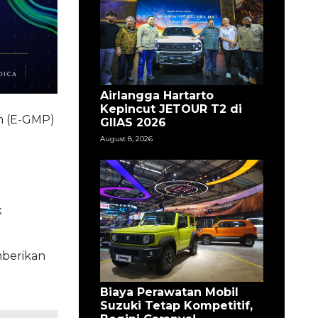
Coba Langsung Deepal
S05 dan Nevo Q05 di
GIIAS 2026, Puas!
August 8, 2026
pkan dapat
 mobil
awanya.
Nissan X-Trail e-POWER
with e-4ORCE Tampil di
GIIAS 2026
August 8, 2026