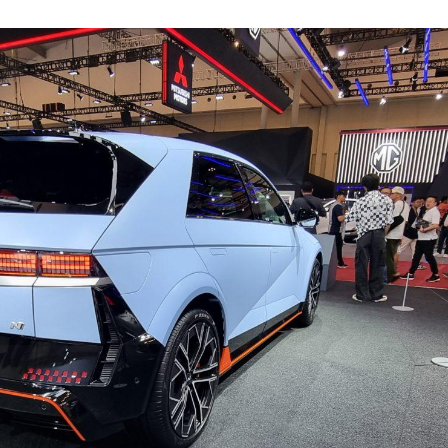
IAS 2024
Hyundai Ioniq 5 N ternyata tidak perlu menunggu lama 
ors Indonesia hari ini (26/07/2024), merupakan akumul
apangan.