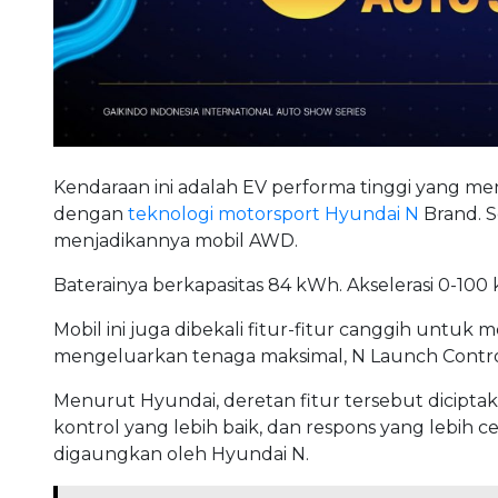
“Hadirnya IONIQ 5 N sebagai high-performance EV
memenuhi kebutuhan pelanggan yang mengingink
berperforma tinggi. Sekaligus membangun komuni
Ioniq 5 N memang bukan mobil listrik sembarang