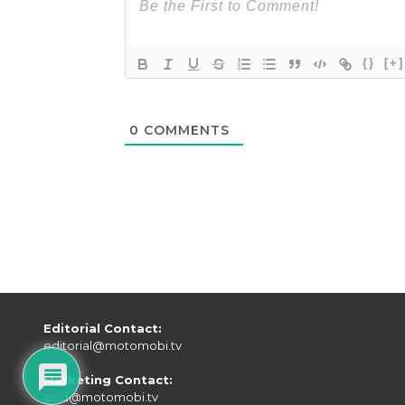
Kendaraan ini adalah EV performa tinggi yang m
dengan
teknologi motorsport Hyundai N
Brand. S
menjadikannya mobil AWD.
Baterainya berkapasitas 84 kWh. Akselerasi 0-100 k
Mobil ini juga dibekali fitur-fitur canggih untuk
mengeluarkan tenaga maksimal, N Launch Control,
Menurut Hyundai, deretan fitur tersebut dicip
kontrol yang lebih baik, dan respons yang lebih ce
digaungkan oleh Hyundai N.
Baca juga :
iCAR V27 Siap Debut di GIIAS 2