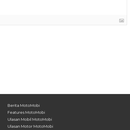
enggabungkan platform Electric Global Module Platfor
epasang motor listrik memberikan daya hingga 641,1 hp
m/jam bisa diselesaikan dalam 3,4 detik.
 menghasilkan performa tinggi. Seperti N Grin Boost untu
 N Drift Optimizer, dan N Race.
takan untuk meningkatkan pengalaman berkendara, me
pat. Hal ini sejalan dengan konsep “Fun to Drive” yang
026, tembus Jarak 1.230 Km