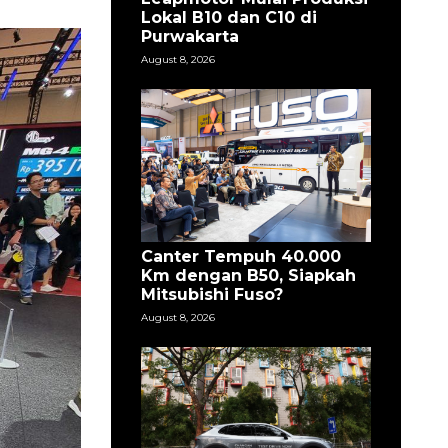
Layanan Aftersales Isuzu
Diperkuat Untuk
Optimalkan Operasional
Bisnis Pelanggan
August 8, 2026
Harga Resmi MG ZS
Hybrid+ di Bawah Rp 300
Juta
August 8, 2026
untuk
asi dari