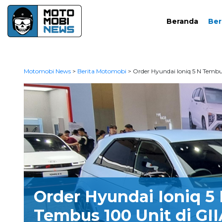
Beranda
Ber
Motomobi News
>
Berita Motomobi
>
Order Hyundai Ioniq 5 N Tembu