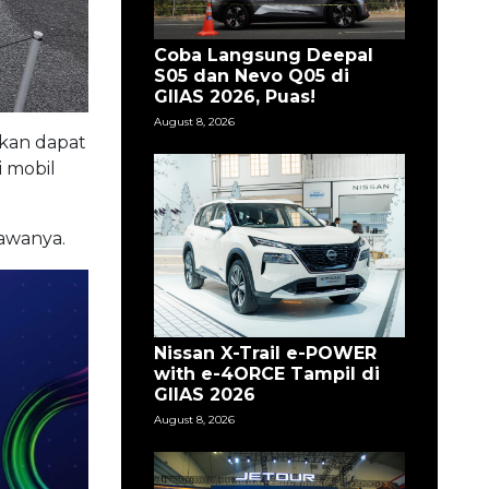
jopranoto
Leapmotor Mulai Produksi
Lokal B10 dan C10 di
Purwakarta
August 8, 2026
Canter Tempuh 40.000
Km dengan B50, Siapkah
Mitsubishi Fuso?
August 8, 2026