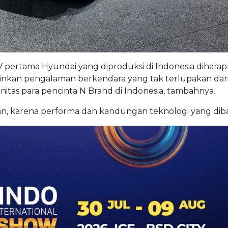
me masyarakat kepada IONIQ 5 N,” kata Fransiscus Soer