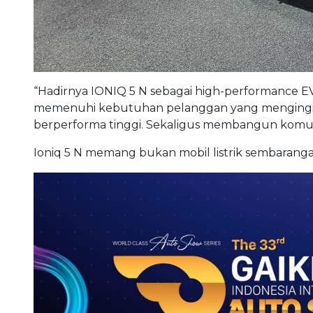
“Hyundai mengucapkan terima kasih atas antusias
Chief Operating Officer PT. HMID.