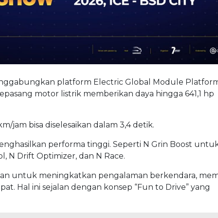
 pertama Hyundai yang diproduksi di Indonesia dihara
an pengalaman berkendara yang tak terlupakan dari
tas para pencinta N Brand di Indonesia, tambahnya.
an, karena performa dan kandungan teknologi yang dib