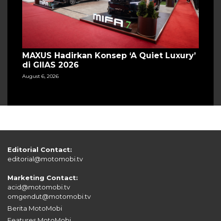
MAXUS Hadirkan Konsep ‘A Quiet Luxury’
di GIIAS 2026
August 6, 2026
Editorial Contact:
editorial@motomobi.tv
Marketing Contact:
acid@motomobi.tv
omgendut@motomobi.tv
Berita MotoMobi
Features MotoMobi