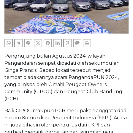
WHATSAPP
TELEGRAM
LINE
TWITTER
FACEBOOK
LINKEDIN
PINTEREST
COMMENTS
PRINT
Penghujung bulan Agustus 2024, wilayah
Pangandaran sempat dipadati oleh sekumpulan
‘Singa Prancis’. Sebab lokasi tersebut menjadi
tempat diadakannya acara PangandaRUN 2024,
yang diinisiasi oleh Cimahi Peugeot Owners
Community (CIPOC) dan Peugeot Club Bandung
(PCB).
Baik CIPOC maupun PCB merupakan anggota dari
Forum Komunikasi Peugeot Indonesia (FKPI). Acara
ini juga dihadiri oleh pengurus dari FKPI dan
berhasil menarik perhatian dari sejumlah para