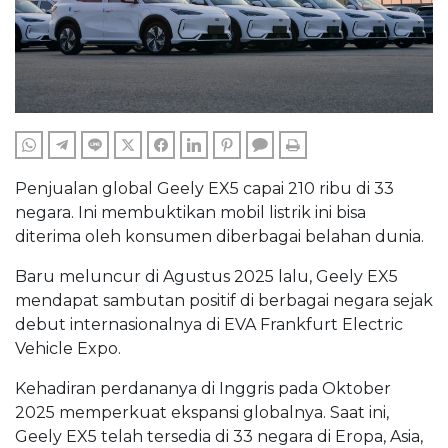
WHATSAPP
TELEGRAM
LINE
TWITTER
FACEBOOK
LINKEDIN
PINTEREST
COMMENTS
PRINT
Penjualan global Geely EX5 capai 210 ribu di 33
negara. Ini membuktikan mobil listrik ini bisa
diterima oleh konsumen diberbagai belahan dunia.
Baru meluncur di Agustus 2025 lalu, Geely EX5
mendapat sambutan positif di berbagai negara sejak
debut internasionalnya di EVA Frankfurt Electric
Vehicle Expo.
Kehadiran perdananya di Inggris pada Oktober
2025 memperkuat ekspansi globalnya. Saat ini,
Geely EX5 telah tersedia di 33 negara di Eropa, Asia,