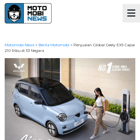
Motomobi News
>
Berita Motomobi
>
Penjualan Global Geely EX5 Capai
210 Ribu di 33 Negara