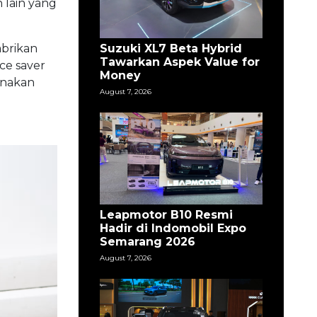
 lain yang
Suzuki XL7 Beta Hybrid
brikan
Tawarkan Aspek Value for
ce saver
Money
unakan
August 7, 2026
Leapmotor B10 Resmi
Hadir di Indomobil Expo
Semarang 2026
August 7, 2026