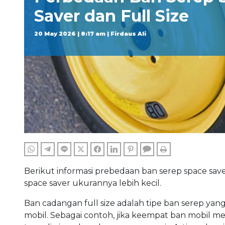
Saver dan Full Size
20 May 2026 | 8:17 am | Firdaus Ali
WHATSAPP
TELEGRAM
LINE
TWITTER
FACEBOOK
LINKEDIN
PINTEREST
COMMENTS
PRINT
Berikut informasi prebedaan ban serep space saver
space saver ukurannya lebih kecil.
Ban cadangan full size adalah tipe ban serep y
mobil. Sebagai contoh, jika keempat ban mobil 