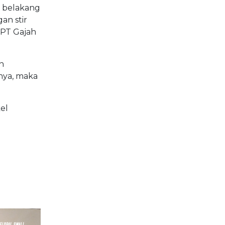
i belakang
an stir
t PT Gajah
n
nya, maka
el