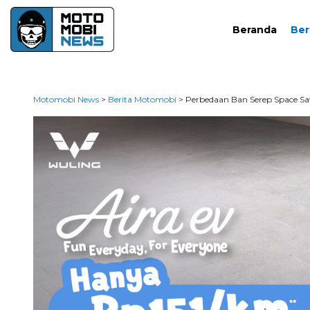
Beranda
Ber
Motomobi News
>
Berita Motomobi
>
Perbedaan Ban Serep Space Sav