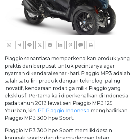
WHATSAPP
TELEGRAM
LINE
TWITTER
FACEBOOK
LINKEDIN
PINTEREST
COMMENTS
PRINT
Piaggio senantiasa memperkenalkan produk yang
praktis dan berpusat untuk pecintanya agar
nyaman dikendarai sehari-hari. Piaggio MP3 adalah
salah satu lini produk dengan teknologi paling
inovatif, kendaraan roda tiga milik Piaggio yang
eksklusif. Pertama kali diperkenalkan di Indonesia
pada tahun 2012 lewat seri Piaggio MP3 125
Yourban, kini
PT Piaggio Indonesia
menghadirkan
Piaggio MP3 300 hpe Sport.
Piaggio MP3 300 hpe Sport memiliki desain
kompak, sporty dan dinamis dengan tetap