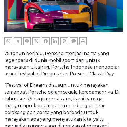
WHATSAPP
TELEGRAM
LINE
TWITTER
FACEBOOK
LINKEDIN
PINTEREST
COMMENTS
PRINT
75 tahun berlalu, Porsche menjadi nama yang
legendaris di dunia mobil sport dan untuk
merayakan ultah ini, Porsche Indonesia menggelar
acara Festival of Dreams dan Porsche Classic Day.
“Festival of Dreams disusun untuk merayakan
semangat Porsche dalam segala keragamannya. Di
tahun ke-75 bagi merek kami, kami bangga
mengumpulkan para pemimpi dengan latar
belakang dan cerita yang berbeda untuk
merayakan apa yang menyatukan kita, yaitu
menjadikan insan yang digerakan oleh impian”