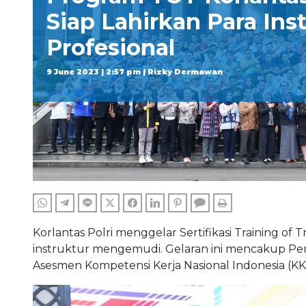
Siap Lahirkan Para Ins
Profesional
9 June 2023 | 2:57 pm | Rizky Dermawan
WHATSAPP
TELEGRAM
LINE
TWITTER
FACEBOOK
LINKEDIN
PINTEREST
COMMENTS
PRINT
Korlantas Polri menggelar Sertifikasi Training of 
instruktur mengemudi. Gelaran ini mencakup Pe
Asesmen Kompetensi Kerja Nasional Indonesia (KKNI