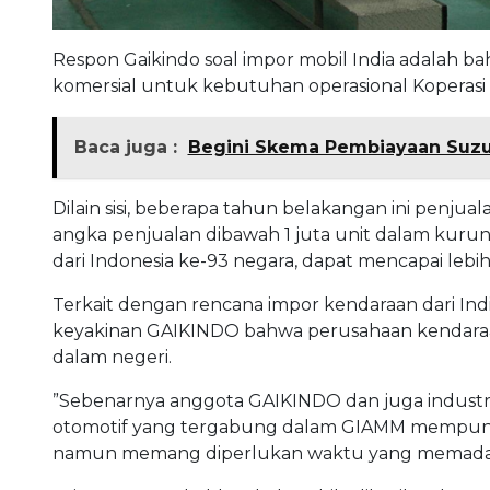
Respon Gaikindo soal impor mobil India adalah
komersial untuk kebutuhan operasional Koperasi
Baca juga :
Begini Skema Pembiayaan Suzuk
Dilain sisi, beberapa tahun belakangan ini penj
angka penjualan dibawah 1 juta unit dalam kuru
dari Indonesia ke-93 negara, dapat mencapai lebih 
Terkait dengan rencana impor kendaraan dari In
keyakinan GAIKINDO bahwa perusahaan kendar
dalam negeri.
”Sebenarnya anggota GAIKINDO dan juga industr
otomotif yang tergabung dalam GIAMM mempunya
namun memang diperlukan waktu yang memadai ag