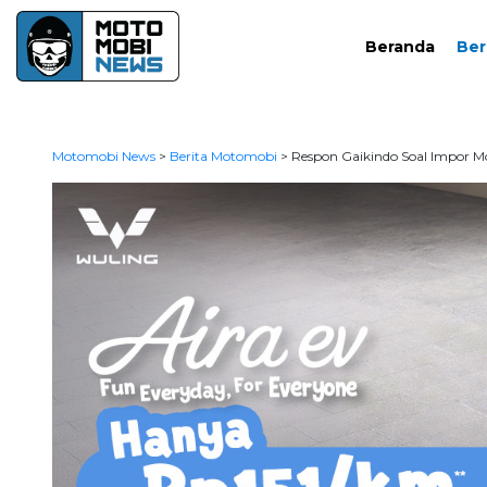
Beranda
Ber
Motomobi News
>
Berita Motomobi
>
Respon Gaikindo Soal Impor Mo