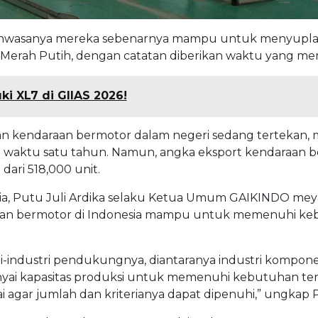
 bahwasanya mereka sebenarnya mampu untuk menyuplai
 Merah Putih, dengan catatan diberikan waktu yang me
i XL7 di GIIAS 2026!
ualan kendaraan bermotor dalam negeri sedang tertekan,
n waktu satu tahun. Namun, angka eksport kendaraan 
dari 518,000 unit.
dia, Putu Juli Ardika selaku Ketua Umum GAIKINDO me
aan bermotor di Indonesia mampu untuk memenuhi k
i-industri pendukungnya, diantaranya industri kompon
i kapasitas produksi untuk memenuhi kebutuhan ter
ar jumlah dan kriterianya dapat dipenuhi,” ungkap Pu