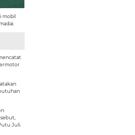
 mobil
madai.
 mencatat
bermotor
yatakan
ebutuhan
en
sebut,
tu Juli.