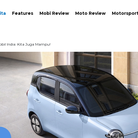
ita
Features
Mobi Review
Moto Review
Motorspor
bil India: Kita Juga Mampu!