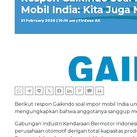
Mobil India: Kita Jug
21 February 2026 | 10:10 am | Firdaus Ali
WHATSAPP
TELEGRAM
LINE
TWITTER
FACEBOOK
LINKEDIN
PINTEREST
COMMENTS
PRINT
Berikut respon Gaikindo soal impor mobil India u
mengungkapkan bahwa anggotanya sanggup meme
Gabungan Industri Kendaraan Bermotor Indonesia
perusahaan otomotif dengan total kapasitas prod