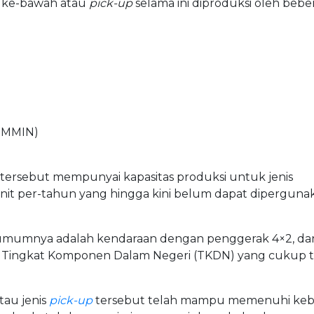
 ke-bawah atau
pick-up
selama ini diproduksi oleh bebe
(TMMIN)
ersebut mempunyai kapasitas produksi untuk jenis
unit per-tahun yang hingga kini belum dapat diperguna
 umumnya adalah kendaraan dengan penggerak 4×2, da
i Tingkat Komponen Dalam Negeri (TKDN) yang cukup ti
au jenis
pick-up
tersebut telah mampu memenuhi ke