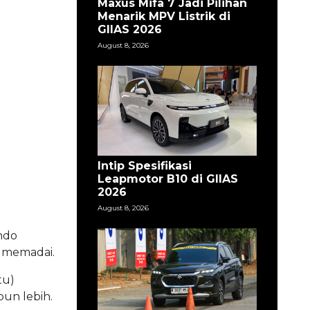
Maxus Mifa 7 Jadi Pilihan
Menarik MPV Listrik di
GIIAS 2026
August 8, 2026
Intip Spesifikasi
Leapmotor B10 di GIIAS
2026
August 8, 2026
ndo
 memadai.
tu)
pun lebih.