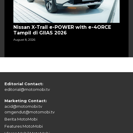
Nissan X-Trail e-POWER with e-4ORCE
Tampil di GIIAS 2026
August 8, 2026
Editorial Contact:
editorial@motomobi.tv
Marketing Contact:
acid@motomobi.tv
omgendut@motomobi.tv
Berita MotoMobi
Features MotoMobi