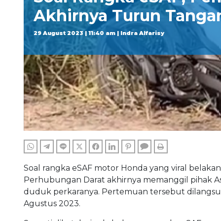
Akhirnya Turun Tanga
29 August 2023 | 11:40 am | Indra Alfarisy
WHATSAPP
TELEGRAM
LINE
TWITTER
FACEBOOK
LINKEDIN
PINTEREST
COMMENTS
PRINT
Soal rangka eSAF motor Honda yang viral belakan
Perhubungan Darat akhirnya memanggil pihak Ast
duduk perkaranya. Pertemuan tersebut dilangs
Agustus 2023.