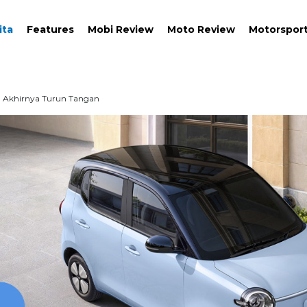
ita
Features
Mobi Review
Moto Review
Motorspor
h Akhirnya Turun Tangan