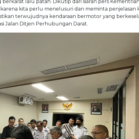
berkarat lalu patah. Dikutip dari siaran pers Kementria
karena kita perlu menelusuri dan meminta penjelasan
astikan terwujudnya kendaraan bermotor yang berkesel
si Jalan Ditjen Perhubungan Darat.