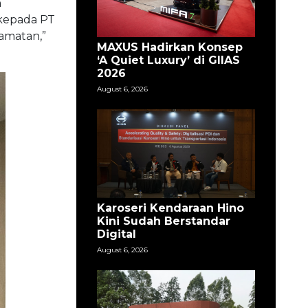
n
 kepada PT
amatan,”
MAXUS Hadirkan Konsep
‘A Quiet Luxury’ di GIIAS
2026
August 6, 2026
Karoseri Kendaraan Hino
Kini Sudah Berstandar
Digital
August 6, 2026