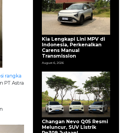
Kia Lengkapi Lini MPV di
Indonesia, Perkenalkan
Carens Manual
Transmission
August 6, 2026
si rangka
n PT Astra
n
Changan Nevo Q05 Resmi
Meluncur, SUV Listrik
Rp309 Jutaan!