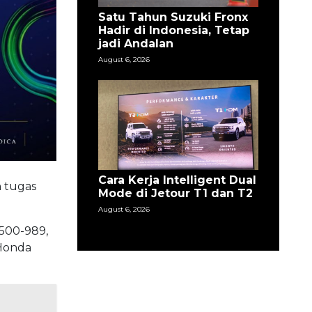
Satu Tahun Suzuki Fronx
Hadir di Indonesia, Tetap
jadi Andalan
August 6, 2026
Cara Kerja Intelligent Dual
n tugas
Mode di Jetour T1 dan T2
August 6, 2026
500-989,
 Honda