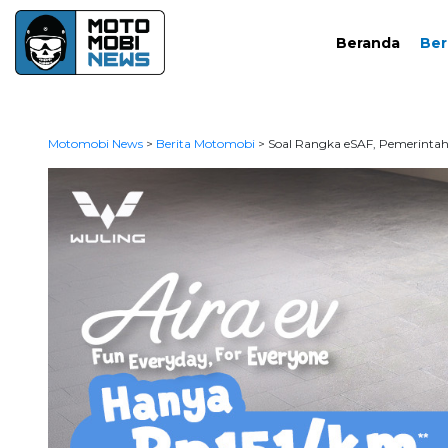
Beranda
Ber
Motomobi News
>
Berita Motomobi
>
Soal Rangka eSAF, Pemerinta