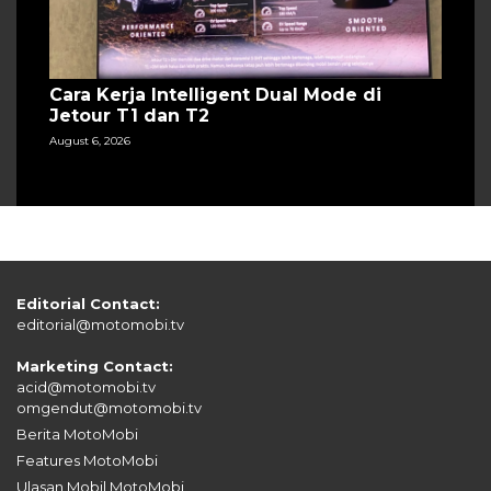
Cara Kerja Intelligent Dual Mode di
Jetour T1 dan T2
August 6, 2026
Editorial Contact:
editorial@motomobi.tv
Marketing Contact:
acid@motomobi.tv
omgendut@motomobi.tv
Berita MotoMobi
Features MotoMobi
Ulasan Mobil MotoMobi