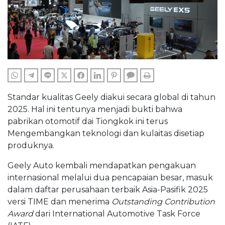
WHATSAPP
TELEGRAM
LINE
TWITTER
FACEBOOK
LINKEDIN
PINTEREST
COMMENTS
PRINT
Standar kualitas Geely diakui secara global di tahun
2025. Hal ini tentunya menjadi bukti bahwa
pabrikan otomotif dai Tiongkok ini terus
Mengembangkan teknologi dan kulaitas disetiap
produknya.
Geely Auto kembali mendapatkan pengakuan
internasional melalui dua pencapaian besar, masuk
dalam daftar perusahaan terbaik Asia-Pasifik 2025
versi TIME dan menerima
Outstanding Contribution
Award
dari International Automotive Task Force