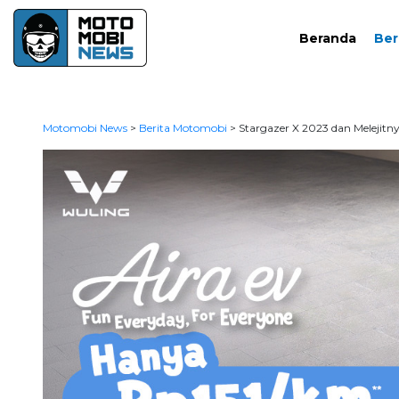
Beranda
Ber
Motomobi News
>
Berita Motomobi
>
Stargazer X 2023 dan Melejitn