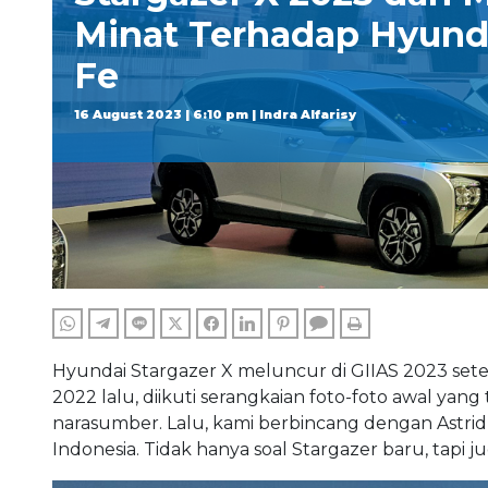
Minat Terhadap Hyund
Fe
16 August 2023 | 6:10 pm | Indra Alfarisy
WHATSAPP
TELEGRAM
LINE
TWITTER
FACEBOOK
LINKEDIN
PINTEREST
COMMENTS
PRINT
Hyundai Stargazer X meluncur di GIIAS 2023 setel
2022 lalu, diikuti serangkaian foto-foto awal yan
narasumber. Lalu, kami berbincang dengan Astrid
Indonesia. Tidak hanya soal Stargazer baru, tapi j